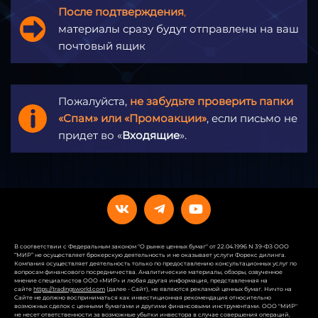
После подтверждения
,
материалы сразу будут отправлены на ваш
почтовый ящик
Пожалуйста,
не забудьте проверить папки
«Спам» или «Промоакции»
, если письмо не
придет во «
Входящие
».
В соответствии с Федеральным законом "О рынке ценных бумаг" от 22.04.1996 N 39-ФЗ ООО
“МИР” не осуществляет брокерскую деятельность и не оказывает услуги Форекс дилинга.
Компания осуществляет деятельность только по предоставлению консультационных услуг по
вопросам финансового посредничества. Аналитические материалы, обзоры, озвученное
мнение специалистов ООО «МИР» и любая другая информация, представленная на
сайте
https://tradingsworld.com
(далее - Сайт), не являются рекламой ценных бумаг. Ничто на
Сайте не должно восприниматься как инвестиционная рекомендация относительно
возможных сделок с ценными бумагами и другими финансовыми инструментами. ООО "МИР"
не несет ответственности за возможные убытки инвестора в случае совершения операций,